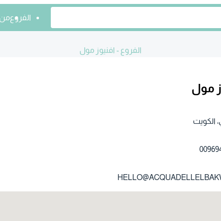
الفروع
من 
الفروع - افنيوز مول
ز مول
 الكويت‎
00969
HELLO@ACQUADELLELBAK