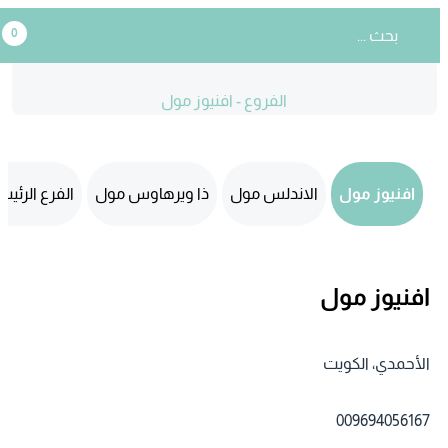
0
الفروع - افنيوز مول
افنيوز مول
الاندلس مول
ذا ويرهاوس مول
الفرع الرئي
افنيوز مول
الأحمدي، الكويت‎
009694056167